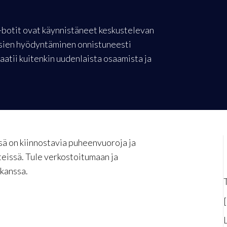
e-botit ovat käynnistäneet keskustelevan
ksien hyödyntäminen onnistuneesti
aatii kuitenkin uudenlaista osaamista ja
ssä on kiinnostavia puheenvuoroja ja
eissä. Tule verkostoitumaan ja
 kanssa.