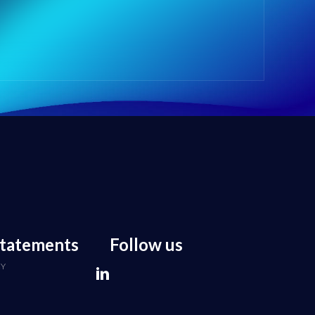
statements
Follow us
CY