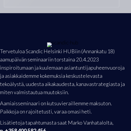
Tervetuloa Scandic Helsinki HUBiin (Annankatu 18)
aamupäivän seminaariin torstaina 20.4.2023
inspiroitumaan ja kuulemaan asiantuntijapuheenvuoroja
ja asiakkaidemme kokemuksia keskustelevasta
tekoälystä, uudesta aikakaudesta, kanavastrategiasta ja
miten valmistautua muutoksiin.
Aamiaisseminaari on kutsuvieraillemme maksuton.
Paikkoja on rajoitetusti, varaa omasi heti.
Lisätietoja tapahtumasta saat Marko Vanhatalolta,
p. +358 400 582 456