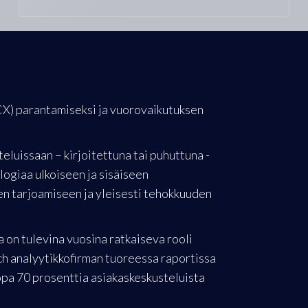
X) parantamiseksi ja vuorovaikutuksen
luissaan – kirjoitettuna tai puhuttuna -
ologiaa ulkoiseen ja sisäiseen
den tarjoamiseen ja yleisesti tehokkuuden
a on tulevina vuosina ratkaiseva rooli
h analyytikkofirman tuoreessa raportissa
opa 70 prosenttia asiakaskeskusteluista