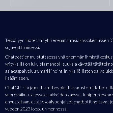
Tekoälyyn luotetaan yhä enemmän asiakaskokemuksen (C
sujuvoittamiseksi.
Chatbottien muistuttaessa yhä enemmän ihmistä keskuste
yrityksillä on lukuisia mahdollisuuksia käyttää tätä tekn
asiakaspalveluun, markkinointiin, yksilöllisten palvelui
lisäämiseen.
ChatGPT:llä ja muilla turbovoimilla varustetuilla boteill
vuorovaikutuksessa asiakkaiden kanssa. Juniper Researc
ennustetaan, että tekoälypohjaiset chatbotit hoitavat j
vuoden 2023 loppuun mennessä.