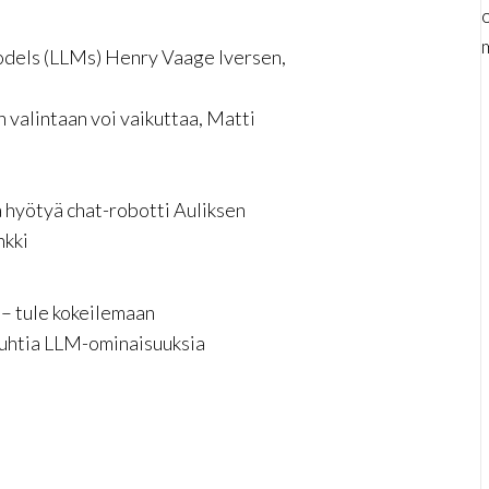
dels (LLMs) Henry Vaage Iversen,
n valintaan voi vaikuttaa, Matti
a hyötyä chat-robotti Auliksen
nkki
 – tule kokeilemaan
uhtia LLM-ominaisuuksia