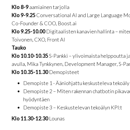
Klo 8-9
aamiainen tarjolla
Klo 9-9.25
Conversational AI and Large Language Mo
Co-Founder & COO, Boost.ai
Klo 9.25-10.00
Digitaalisten kanavien hallinta – mite
Toivonen, CXO, Front AI
Tauko
Klo 10.10-10.35
S-Pankki – ylivoimaista helppoutta j
avulla, Mika Tynkkynen, Development Manager, S-Pa
Klo 10.35-11.30
Demopisteet
Demopiste 1 - Ääniohjattu keskusteleva tekoäly
Demopiste 2 – Miten rakennan chatbotin pikava
hyödyntäen
Demopiste 3 – Keskustelevan tekoälyn KPI:t
Klo 11.30-12.30
Lounas