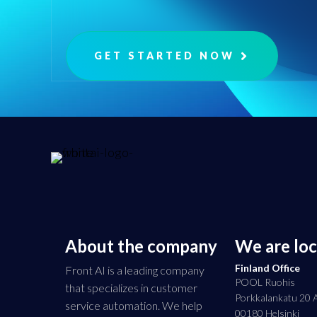
GET STARTED NOW
About the company
We are lo
Finland Office
Front AI is a leading company
POOL Ruohis
that specializes in customer
Porkkalankatu 20 
service automation. We help
00180 Helsinki