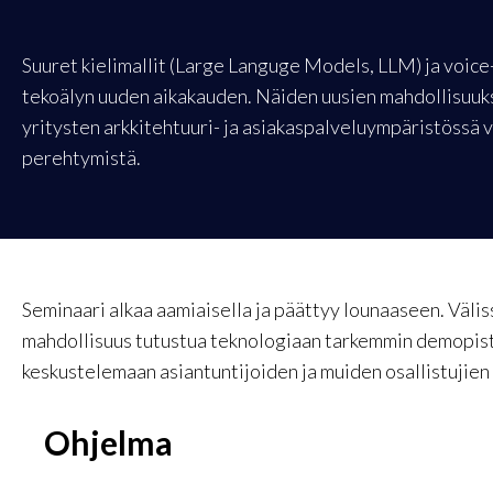
Suuret kielimallit (Large Languge Models, LLM) ja voic
tekoälyn uuden aikakauden. Näiden uusien mahdollisuu
yritysten arkkitehtuuri- ja asiakaspalveluympäristössä v
perehtymistä.
Seminaari alkaa aamiaisella ja päättyy lounaaseen. Väli
mahdollisuus tutustua teknologiaan tarkemmin demopist
keskustelemaan asiantuntijoiden ja muiden osallistujien
Ohjelma