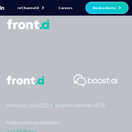
reChanneld
Book a demo
Careers
Seminaari 20.4.2023
|
Scandic Helsinki HUB
Keskustelevan tekoälyn
uusi aikakausi