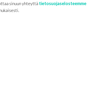
ottaa sinuun yhteyttä
tietosuojaselosteemme
mukaisesti.