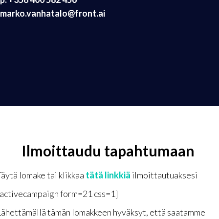
marko.vanhatalo@front.ai
Ilmoittaudu tapahtumaan
Täytä lomake tai klikkaa
tätä linkkiä
ilmoittautuaksesi
[activecampaign form=21 css=1]
Lähettämällä tämän lomakkeen hyväksyt, että saatamme