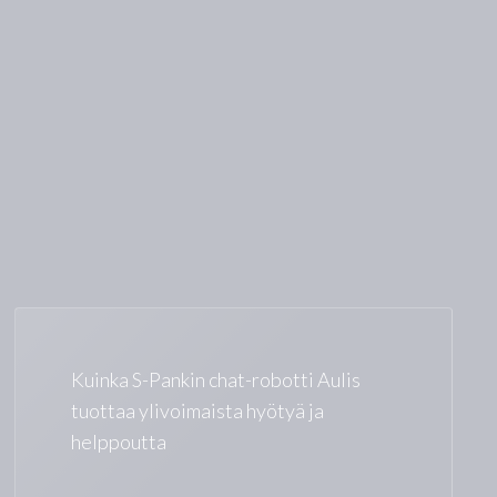
Kuinka S-Pankin chat-robotti Aulis
tuottaa ylivoimaista hyötyä ja
helppoutta