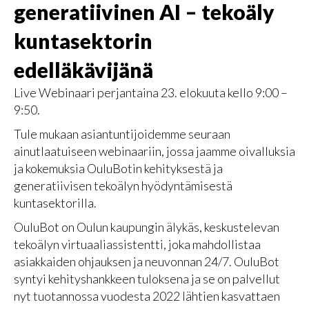
generatiivinen AI – tekoäly
kuntasektorin
edelläkävijänä
Live Webinaari perjantaina 23. elokuuta kello 9:00 –
9:50.
Tule mukaan asiantuntijoidemme seuraan
ainutlaatuiseen webinaariin, jossa jaamme oivalluksia
ja kokemuksia OuluBotin kehityksestä ja
generatiivisen tekoälyn hyödyntämisestä
kuntasektorilla.
OuluBot on Oulun kaupungin älykäs, keskustelevan
tekoälyn virtuaaliassistentti, joka mahdollistaa
asiakkaiden ohjauksen ja neuvonnan 24/7. OuluBot
syntyi kehityshankkeen tuloksena ja se on palvellut
nyt tuotannossa vuodesta 2022 lähtien kasvattaen