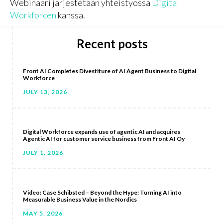
Webinaari järjestetään yhteistyössä
Digital
Workforcen
kanssa.
Recent posts
Front AI Completes Divestiture of AI Agent Business to Digital
Workforce
JULY 13, 2026
Digital Workforce expands use of agentic AI and acquires
Agentic AI for customer service business from Front AI Oy
JULY 1, 2026
Video: Case Schibsted – Beyond the Hype: Turning AI into
Measurable Business Value in the Nordics
MAY 5, 2026