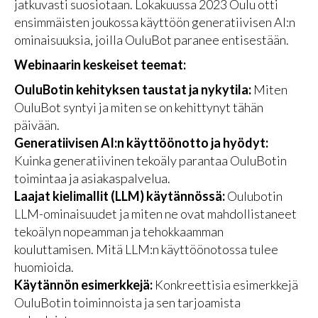
jatkuvasti suosiotaan. Lokakuussa 2023 Oulu otti
ensimmäisten joukossa käyttöön generatiivisen AI:n
ominaisuuksia, joilla OuluBot paranee entisestään.
Webinaarin keskeiset teemat:
OuluBotin kehityksen taustat ja nykytila:
Miten
OuluBot syntyi ja miten se on kehittynyt tähän
päivään.
Generatiivisen AI:n käyttöönotto ja hyödyt:
Kuinka generatiivinen tekoäly parantaa OuluBotin
toimintaa ja asiakaspalvelua.
Laajat kielimallit (LLM) käytännössä:
Oulubotin
LLM-ominaisuudet ja miten ne ovat mahdollistaneet
tekoälyn nopeamman ja tehokkaamman
kouluttamisen. Mitä LLM:n käyttöönotossa tulee
huomioida.
Käytännön esimerkkejä:
Konkreettisia esimerkkejä
OuluBotin toiminnoista ja sen tarjoamista