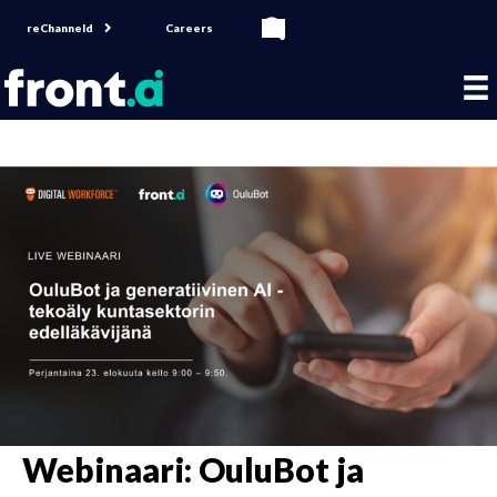
reChanneld
Careers
Webinaari: OuluBot ja