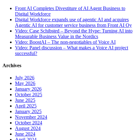
Front AI Completes Divestiture of AI Agent Business to
Digital Workforce
Digital Workforce expands use of agentic AI and acquires
Agentic AI for customer service business from Front AI Oy
Video: Case Schibsted – Beyond the Hype: Turning AI into
Measurable Business Value in the Nordics
Video: BoostAI – The non-negotiables of Voice AI
Video: Panel discussion – What makes a Voice AI project
successful?
Archives
July 2026
May 2026
January 2026
October 2025
June 2025
April 2025
January 2025
November 2024
October 2024
August 2024
June 2024
April 2024