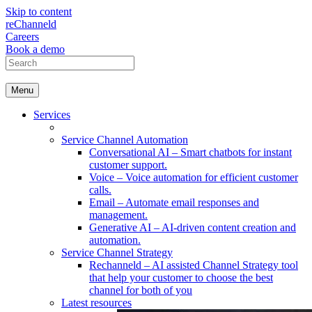
Skip to content
reChanneld
Careers
Book a demo
Menu
Services
Service Channel Automation
Conversational AI
–
Smart chatbots for instant
customer support.
Voice
–
Voice automation for efficient customer
calls.
Email
–
Automate email responses and
management.
Generative AI
–
AI-driven content creation and
automation.
Service Channel Strategy
Rechanneld
–
AI assisted Channel Strategy tool
that help your customer to choose the best
channel for both of you
Latest resources