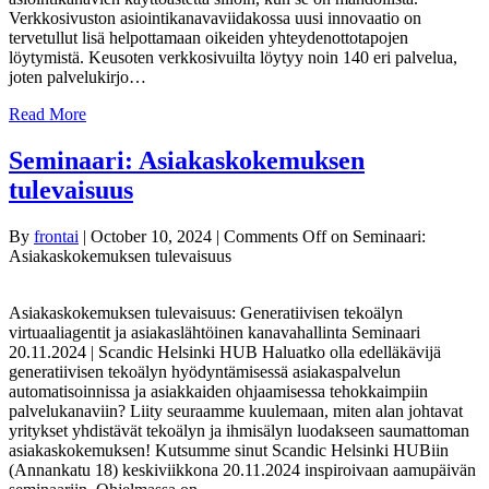
Verkkosivuston asiointikanavaviidakossa uusi innovaatio on
tervetullut lisä helpottamaan oikeiden yhteydenottotapojen
löytymistä. Keusoten verkkosivuilta löytyy noin 140 eri palvelua,
joten palvelukirjo…
Read More
Seminaari: Asiakaskokemuksen
tulevaisuus
By
frontai
|
October 10, 2024
|
Comments Off
on Seminaari:
Asiakaskokemuksen tulevaisuus
Asiakaskokemuksen tulevaisuus: Generatiivisen tekoälyn
virtuaaliagentit ja asiakaslähtöinen kanavahallinta Seminaari
20.11.2024 | Scandic Helsinki HUB Haluatko olla edelläkävijä
generatiivisen tekoälyn hyödyntämisessä asiakaspalvelun
automatisoinnissa ja asiakkaiden ohjaamisessa tehokkaimpiin
palvelukanaviin? Liity seuraamme kuulemaan, miten alan johtavat
yritykset yhdistävät tekoälyn ja ihmisälyn luodakseen saumattoman
asiakaskokemuksen! Kutsumme sinut Scandic Helsinki HUBiin
(Annankatu 18) keskiviikkona 20.11.2024 inspiroivaan aamupäivän