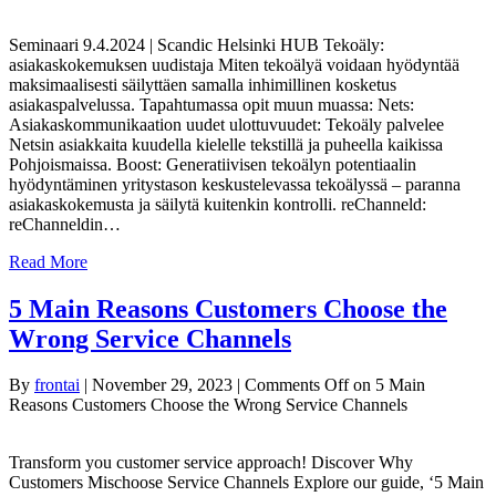
Seminaari 9.4.2024 | Scandic Helsinki HUB Tekoäly:
asiakaskokemuksen uudistaja Miten tekoälyä voidaan hyödyntää
maksimaalisesti säilyttäen samalla inhimillinen kosketus
asiakaspalvelussa. Tapahtumassa opit muun muassa: Nets:
Asiakaskommunikaation uudet ulottuvuudet: Tekoäly palvelee
Netsin asiakkaita kuudella kielelle tekstillä ja puheella kaikissa
Pohjoismaissa. Boost: Generatiivisen tekoälyn potentiaalin
hyödyntäminen yritystason keskustelevassa tekoälyssä – paranna
asiakaskokemusta ja säilytä kuitenkin kontrolli. reChanneld:
reChanneldin…
Read More
5 Main Reasons Customers Choose the
Wrong Service Channels
By
frontai
|
November 29, 2023
|
Comments Off
on 5 Main
Reasons Customers Choose the Wrong Service Channels
Transform you customer service approach! Discover Why
Customers Mischoose Service Channels Explore our guide, ‘5 Main