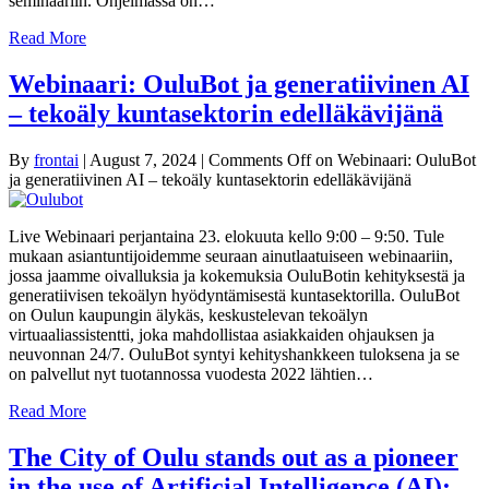
seminaariin. Ohjelmassa on…
Read More
Webinaari: OuluBot ja generatiivinen AI
– tekoäly kuntasektorin edelläkävijänä
By
frontai
|
August 7, 2024
|
Comments Off
on Webinaari: OuluBot
ja generatiivinen AI – tekoäly kuntasektorin edelläkävijänä
Live Webinaari perjantaina 23. elokuuta kello 9:00 – 9:50. Tule
mukaan asiantuntijoidemme seuraan ainutlaatuiseen webinaariin,
jossa jaamme oivalluksia ja kokemuksia OuluBotin kehityksestä ja
generatiivisen tekoälyn hyödyntämisestä kuntasektorilla. OuluBot
on Oulun kaupungin älykäs, keskustelevan tekoälyn
virtuaaliassistentti, joka mahdollistaa asiakkaiden ohjauksen ja
neuvonnan 24/7. OuluBot syntyi kehityshankkeen tuloksena ja se
on palvellut nyt tuotannossa vuodesta 2022 lähtien…
Read More
The City of Oulu stands out as a pioneer
in the use of Artificial Intelligence (AI):