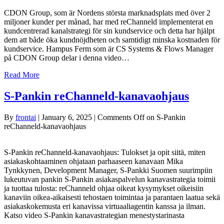
CDON Group, som är Nordens största marknadsplats med över 2
miljoner kunder per månad, har med reChanneld implementerat en
kundcentrerad kanalstrategi för sin kundservice och detta har hjälpt
dem att både öka kundnöjdheten och samtidigt minska kostnaden för
kundservice. Hampus Ferm som är CS Systems & Flows Manager
på CDON Group delar i denna video…
Read More
S-Pankin reChanneld-kanavaohjaus
By
frontai
|
January 6, 2025
|
Comments Off
on S-Pankin
reChanneld-kanavaohjaus
S-Pankin reChanneld-kanavaohjaus: Tulokset ja opit siitä, miten
asiakaskohtaaminen ohjataan parhaaseen kanavaan Mika
Tynkkynen, Development Manager, S-Pankki Suomen suurimpiin
lukeutuvan pankin S-Pankin asiakaspalvelun kanavastrategia toimii
ja tuottaa tulosta: reChanneld ohjaa oikeat kysymykset oikeisiin
kanaviin oikea-aikaisesti tehostaen toimintaa ja parantaen laatua sekä
asiakaskokemusta eri kanavissa virtuaaliagentin kanssa ja ilman.
Katso video S-Pankin kanavastrategian menestystarinasta