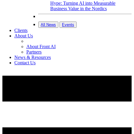
Hype: Turning AI into Measurable
Business Value in the Nordics
All News
Events
Clients
About Us
About Front AI
Partners
News & Resources
Contact Us