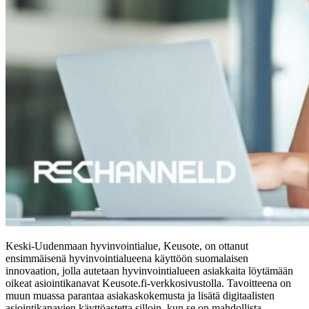
Keski-Uudenmaan hyvinvointialue, Keusote, on ottanut
ensimmäisenä hyvinvointialueena käyttöön suomalaisen
innovaation, jolla autetaan hyvinvointialueen asiakkaita löytämään
oikeat asiointikanavat Keusote.fi-verkkosivustolla. Tavoitteena on
muun muassa parantaa asiakaskokemusta ja lisätä digitaalisten
asiointikanavien käyttöastetta silloin, kun se on mahdollista.